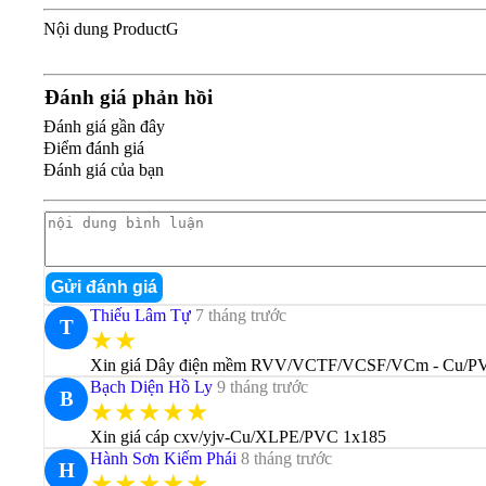
Nội dung ProductG
Đánh giá phản hồi
Đánh giá gần đây
Điểm đánh giá
Đánh giá của bạn
Gửi đánh giá
Thiếu Lâm Tự
7 tháng trước
T
★★
Xin giá Dây điện mềm RVV/VCTF/VCSF/VCm - Cu/P
Bạch Diện Hồ Ly
9 tháng trước
B
★★★★★
Xin giá cáp cxv/yjv-Cu/XLPE/PVC 1x185
Hành Sơn Kiếm Phái
8 tháng trước
H
★★★★★