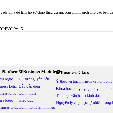
cadi-vina để làm hồ sơ chào thầu dự án. Xin chính sách cho các bên đ
VC/PVC 2x1.5
 Platform
🔰Business Module
🕵Business Class
ss logic
Dự trữ nguyên liệu
Ý thức và trách nhiệm xã hội trong
iness logic
Dây cáp điện
Khoa học công nghệ trong kinh do
ness logic
Công nghệ
Triết học vận hành kinh doanh
ss logic
Giáo dục
Nguyên lý chọn lọc tự nhiên trong
siness logic
Công nông lâm nghiệp