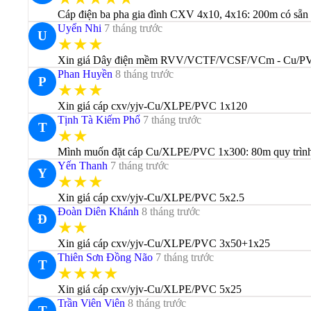
Cáp điện ba pha gia đình CXV 4x10, 4x16: 200m có sẵn 
Uyển Nhi
7 tháng trước
U
★★★
Xin giá Dây điện mềm RVV/VCTF/VCSF/VCm - Cu/P
Phan Huyền
8 tháng trước
P
★★★
Xin giá cáp cxv/yjv-Cu/XLPE/PVC 1x120
Tịnh Tà Kiếm Phổ
7 tháng trước
T
★★
Mình muốn đặt cáp Cu/XLPE/PVC 1x300: 80m quy trình l
Yến Thanh
7 tháng trước
Y
★★★
Xin giá cáp cxv/yjv-Cu/XLPE/PVC 5x2.5
Đoàn Diên Khánh
8 tháng trước
Đ
★★
Xin giá cáp cxv/yjv-Cu/XLPE/PVC 3x50+1x25
Thiên Sơn Đồng Não
7 tháng trước
T
★★★★
Xin giá cáp cxv/yjv-Cu/XLPE/PVC 5x25
Trần Viên Viên
8 tháng trước
T