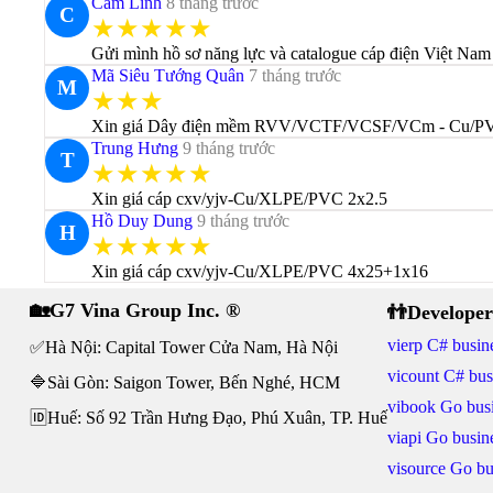
Cam Linh
8 tháng trước
C
★★★★★
Gửi mình hồ sơ năng lực và catalogue cáp điện Việt Nam 
Mã Siêu Tướng Quân
7 tháng trước
M
★★★
Xin giá Dây điện mềm RVV/VCTF/VCSF/VCm - Cu/P
Trung Hưng
9 tháng trước
T
★★★★★
Xin giá cáp cxv/yjv-Cu/XLPE/PVC 2x2.5
Hồ Duy Dung
9 tháng trước
H
★★★★★
Xin giá cáp cxv/yjv-Cu/XLPE/PVC 4x25+1x16
🏡G7 Vina Group Inc. ®
👬Developer
vierp C# busine
✅Hà Nội: Capital Tower Cửa Nam, Hà Nội
vicount C# bus
🔷Sài Gòn: Saigon Tower, Bến Nghé, HCM
vibook Go busi
🆔Huế: Số 92 Trần Hưng Đạo, Phú Xuân, TP. Huế
viapi Go busine
visource Go bu