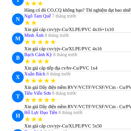
★★★
Hàng có đủ CO,CQ không bạn? Thí nghiệm đạt bao nhiêu 
Ngô Tam Quế
7 tháng trước
N
★★
Xin giá cáp cxv/yjv-Cu/XLPE/PVC 4x16+1x10
Minh Ánh
8 tháng trước
M
★★★★★
Xin giá cáp cxv/yjv-Cu/XLPE/PVC 4x16
Bạch Cảnh Kỳ
8 tháng trước
B
★★★★
Xin giá cáp tiếp địa cv/bv-Cu/PVC 1x4
Xuân Bách
8 tháng trước
X
★★★★★
Xin giá Dây điện mềm RVV/VCTF/VCSF/VCm - Cu/P
Tiêu Viễn Sơn
8 tháng trước
T
★★★★★
Xin giá Dây điện mềm RVV/VCTF/VCSF/VCm - Cu/P
Hổ Lực Đạo Tiên
8 tháng trước
H
★★★
Xin giá cáp cxv/yjv-Cu/XLPE/PVC 5x50