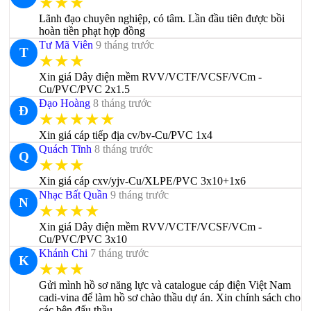
★★★
Lãnh đạo chuyên nghiệp, có tâm. Lần đầu tiên được bồi
hoàn tiền phạt hợp đồng
Tư Mã Viên
9 tháng trước
T
★★★
Xin giá Dây điện mềm RVV/VCTF/VCSF/VCm -
Cu/PVC/PVC 2x1.5
Đạo Hoàng
8 tháng trước
Đ
★★★★★
Xin giá cáp tiếp địa cv/bv-Cu/PVC 1x4
Quách Tĩnh
8 tháng trước
Q
★★★
Xin giá cáp cxv/yjv-Cu/XLPE/PVC 3x10+1x6
Nhạc Bất Quần
9 tháng trước
N
★★★★
Xin giá Dây điện mềm RVV/VCTF/VCSF/VCm -
Cu/PVC/PVC 3x10
Khánh Chi
7 tháng trước
K
★★★
Gửi mình hồ sơ năng lực và catalogue cáp điện Việt Nam
cadi-vina để làm hồ sơ chào thầu dự án. Xin chính sách cho
các bên đấu thầu