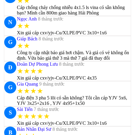
★★
Cáp chống cháy chống nhiễu 4x1.5 ls vina có sẵn không
bạn? Mình cần 800m giao hàng Hải Phòng
Ngọc Anh
8 tháng trước
N
★★
Xin giá cáp cxv/yjv-Cu/XLPE/PVC 3x10+1x6
Giáp Bách
8 tháng trước
G
★★
Công ty cập nhật báo giá hơi chậm. Và giá có vẻ không ổn
định. Vừa báo giá thứ 3 mà thứ 7 giá đã thay đổi
Đoàn Dự Phong Lưu
8 tháng trước
Đ
★★★★
Xin giá cáp cxv/yjv-Cu/XLPE/PVC 4x35
Gia Quang
9 tháng trước
G
★★★★
Cáp điện 3 pha 5 lõi có sẵn không? Tôi cần cáp YJV 5x6,
YJV 3x25+2x16 , YJV 4x95+1x50
Sài Tiến
7 tháng trước
S
★★★★★
Xin giá cáp cxv/yjv-Cu/XLPE/PVC 3x10+1x6
Bản Nhân Đại Sư
8 tháng trước
B