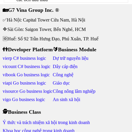
🏡G7 Vina Group Inc. ®
✅Hà Nội: Capital Tower Cửa Nam, Hà Nội
🔷Sài Gòn: Saigon Tower, Bến Nghé, HCM
🆔Huế: Số 92 Trần Hưng Đạo, Phú Xuân, TP. Huế
👬Developer Platform
🔰Business Module
vierp C# business logic
Dự trữ nguyên liệu
vicount C# business logic
Dây cáp điện
vibook Go business logic
Công nghệ
viapi Go business logic
Giáo dục
visource Go business logic
Công nông lâm nghiệp
vigo Go business logic
An sinh xã hội
🕵Business Class
Ý thức và trách nhiệm xã hội trong kinh doanh
Khoa học công nghệ trong kinh doanh