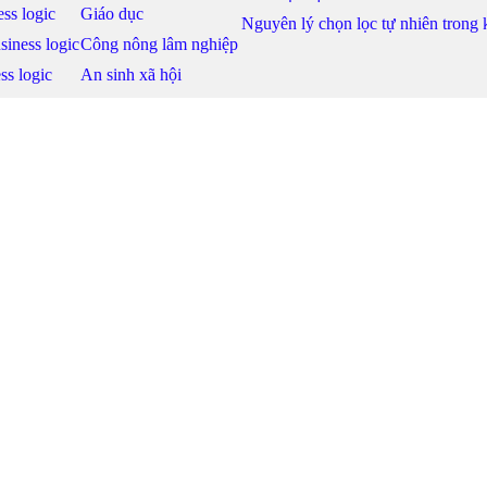
ss logic
Giáo dục
Nguyên lý chọn lọc tự nhiên trong
siness logic
Công nông lâm nghiệp
ss logic
An sinh xã hội