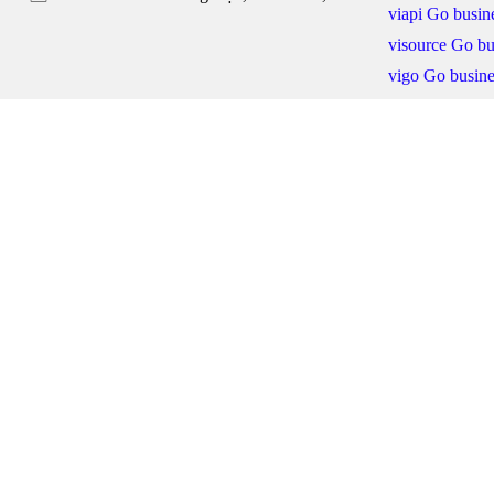
viapi Go busine
visource Go bu
vigo Go busine