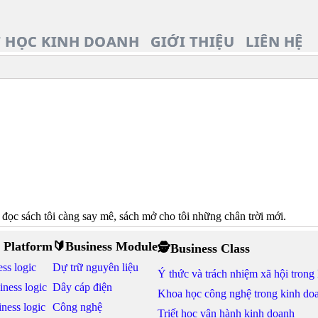
T HỌC KINH DOANH
GIỚI THIỆU
LIÊN HỆ
 đọc sách tôi càng say mê, sách mở cho tôi những chân trời mới.
 Platform
🔰Business Module
🕵Business Class
ss logic
Dự trữ nguyên liệu
Ý thức và trách nhiệm xã hội trong
iness logic
Dây cáp điện
Khoa học công nghệ trong kinh do
ness logic
Công nghệ
Triết học vận hành kinh doanh