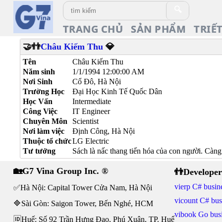
🔍
TRANG CHỦ
SẢN PHẨM
TRIẾ
🤝👬
Châu Kiếm Thu
💎
Tên
Châu Kiếm Thu
Năm sinh
1/1/1994 12:00:00 AM
Nơi Sinh
Cổ Đô, Hà Nội
Trường Học
Đại Học Kinh Tế Quốc Dân
Học Vấn
Intermediate
Công Việc
IT Engineer
Chuyên Môn
Scientist
Nơi làm việc
Định Công, Hà Nội
Thuộc tổ chức
LG Electric
Tư tưởng
Sách là nấc thang tiến hóa của con người. Càng
🏡G7 Vina Group Inc. ®
👬Developer
vierp C# busine
✅Hà Nội: Capital Tower Cửa Nam, Hà Nội
vicount C# bus
🔷Sài Gòn: Saigon Tower, Bến Nghé, HCM
vibook Go busi
🆔Huế: Số 92 Trần Hưng Đạo, Phú Xuân, TP. Huế