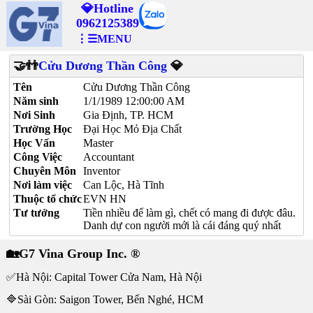
💎Hotline
0962125389
⋮☰MENU
🤝👬
Cửu Dương Thần Công
💎
Tên
Cửu Dương Thần Công
Năm sinh
1/1/1989 12:00:00 AM
Nơi Sinh
Gia Định, TP. HCM
Trường Học
Đại Học Mỏ Địa Chất
Học Vấn
Master
Công Việc
Accountant
Chuyên Môn
Inventor
Nơi làm việc
Can Lộc, Hà Tĩnh
Thuộc tổ chức
EVN HN
Tư tưởng
Tiền nhiều để làm gì, chết có mang đi được đâu.
Danh dự con người mới là cái đáng quý nhất
🏡G7 Vina Group Inc. ®
✅Hà Nội: Capital Tower Cửa Nam, Hà Nội
🔷Sài Gòn: Saigon Tower, Bến Nghé, HCM