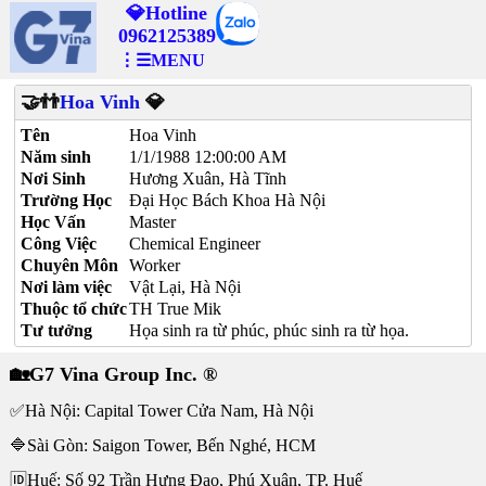
💎Hotline
0962125389
⋮☰MENU
🤝👬
Hoa Vinh
💎
Tên
Hoa Vinh
Năm sinh
1/1/1988 12:00:00 AM
Nơi Sinh
Hương Xuân, Hà Tĩnh
Trường Học
Đại Học Bách Khoa Hà Nội
Học Vấn
Master
Công Việc
Chemical Engineer
Chuyên Môn
Worker
Nơi làm việc
Vật Lại, Hà Nội
Thuộc tổ chức
TH True Mik
Tư tưởng
Họa sinh ra từ phúc, phúc sinh ra từ họa.
🏡G7 Vina Group Inc. ®
✅Hà Nội: Capital Tower Cửa Nam, Hà Nội
🔷Sài Gòn: Saigon Tower, Bến Nghé, HCM
🆔Huế: Số 92 Trần Hưng Đạo, Phú Xuân, TP. Huế