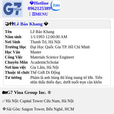
💎Hotline
0962125389
⋮☰MENU
🤝👬
Lê Bảo Khang
💎
Tên
Lê Bảo Khang
Năm sinh
1/1/1993 12:00:00 AM
Nơi Sinh
Thanh Trì, Hà Nội
Trường Học
Đại Học Quốc Gia TP. Hồ Chí Minh
Học Vấn
Master
Công Việc
Materials Science Engineer
Chuyên Môn
AcademicScholar
Nơi làm việc
Gia Lâm, Hà Nội
Thuộc tổ chức
Thế Giới Di Động
Tư tưởng
Phàm là anh hùng thì lòng mang trí lớn. Trên
nhìn thấu thiên đạo, dưới nuốt trọn càn khôn
🏡G7 Vina Group Inc. ®
✅Hà Nội: Capital Tower Cửa Nam, Hà Nội
🔷Sài Gòn: Saigon Tower, Bến Nghé, HCM