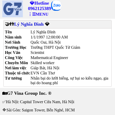
💎Hotline
0962125389
⋮☰MENU
🤝👬
Lý Nghĩa Đình
💎
Tên
Lý Nghĩa Đình
Năm sinh
1/1/1997 12:00:00 AM
Nơi Sinh
Quốc Oai, Hà Nội
Trường Học
Trường THPT Quốc Tử Giám
Học Vấn
Scientist
Công Việc
Mathematical Engineer
Chuyên Môn
Skilled worker
Nơi làm việc
Giáp Bát, Hà Nội
Thuộc tổ chức
EVN Cần Thơ
Tư tưởng
Nhân bại do lười biếng, sự bại so kiêu ngạo, gia
bại do hoang phí
🏡G7 Vina Group Inc. ®
✅Hà Nội: Capital Tower Cửa Nam, Hà Nội
🔷Sài Gòn: Saigon Tower, Bến Nghé, HCM