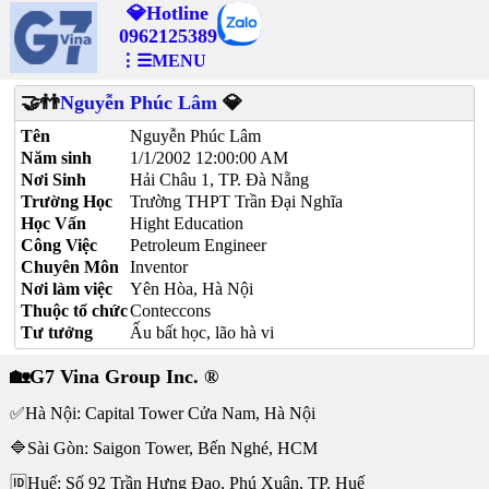
💎Hotline
0962125389
⋮☰MENU
🤝👬
Nguyễn Phúc Lâm
💎
Tên
Nguyễn Phúc Lâm
Năm sinh
1/1/2002 12:00:00 AM
Nơi Sinh
Hải Châu 1, TP. Đà Nẵng
Trường Học
Trường THPT Trần Đại Nghĩa
Học Vấn
Hight Education
Công Việc
Petroleum Engineer
Chuyên Môn
Inventor
Nơi làm việc
Yên Hòa, Hà Nội
Thuộc tổ chức
Conteccons
Tư tưởng
Ấu bất học, lão hà vi
🏡G7 Vina Group Inc. ®
✅Hà Nội: Capital Tower Cửa Nam, Hà Nội
🔷Sài Gòn: Saigon Tower, Bến Nghé, HCM
🆔Huế: Số 92 Trần Hưng Đạo, Phú Xuân, TP. Huế