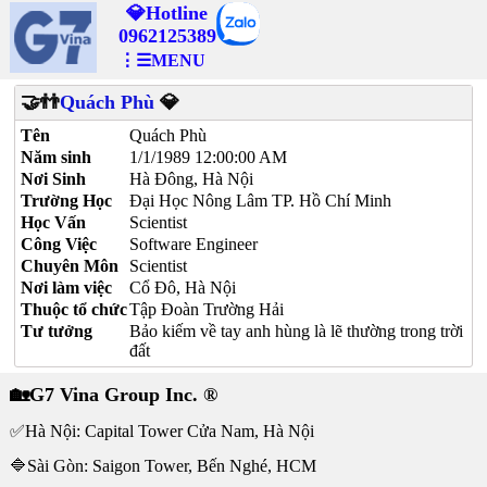
💎Hotline
0962125389
⋮☰MENU
🤝👬
Quách Phù
💎
Tên
Quách Phù
Năm sinh
1/1/1989 12:00:00 AM
Nơi Sinh
Hà Đông, Hà Nội
Trường Học
Đại Học Nông Lâm TP. Hồ Chí Minh
Học Vấn
Scientist
Công Việc
Software Engineer
Chuyên Môn
Scientist
Nơi làm việc
Cổ Đô, Hà Nội
Thuộc tổ chức
Tập Đoàn Trường Hải
Tư tưởng
Bảo kiếm về tay anh hùng là lẽ thường trong trời
đất
🏡G7 Vina Group Inc. ®
✅Hà Nội: Capital Tower Cửa Nam, Hà Nội
🔷Sài Gòn: Saigon Tower, Bến Nghé, HCM