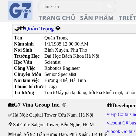
🔍
TRANG CHỦ
SẢN PHẨM
TRIẾ
🤝👬
Quản Trọng
💎
Tên
Quản Trọng
Năm sinh
1/1/1985 12:00:00 AM
Nơi Sinh
Bình Xuyên, Phú Thọ
Trường Học
Đại Học Bách Khoa Hà Nội
Học Vấn
Scientist
Công Việc
Robotics Engineer
Chuyên Môn
Senior Specialist
Nơi làm việc
Hương Khê, Hà Tĩnh
Thuộc tổ chức
Licogi
Tư tưởng
Trai tơ lấy gái lạ dòng, trời kia khiến mạt, tơ h
🏡G7 Vina Group Inc. ®
👬Developer
vierp C# busine
✅Hà Nội: Capital Tower Cửa Nam, Hà Nội
vicount C# bus
🔷Sài Gòn: Saigon Tower, Bến Nghé, HCM
vibook Go busi
🆔Huế: Số 92 Trần Hưng Đạo, Phú Xuân, TP. Huế