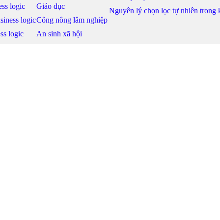
ss logic
Giáo dục
Nguyên lý chọn lọc tự nhiên trong
siness logic
Công nông lâm nghiệp
ss logic
An sinh xã hội