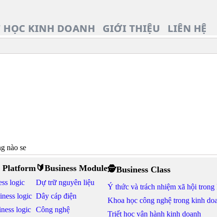
T HỌC KINH DOANH
GIỚI THIỆU
LIÊN HỆ
ồng nào se
 Platform
🔰Business Module
🕵Business Class
ss logic
Dự trữ nguyên liệu
Ý thức và trách nhiệm xã hội trong
iness logic
Dây cáp điện
Khoa học công nghệ trong kinh do
ness logic
Công nghệ
Triết học vận hành kinh doanh