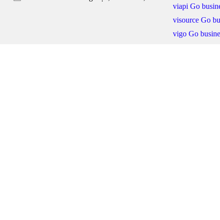
viapi Go busine
visource Go bu
vigo Go busine