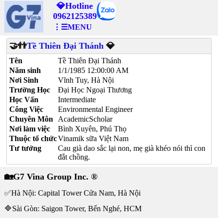
💎Hotline
0962125389
⋮☰MENU
🤝👬
Tề Thiên Đại Thánh
💎
Tên
Tề Thiên Đại Thánh
Năm sinh
1/1/1985 12:00:00 AM
Nơi Sinh
Vĩnh Tuy, Hà Nội
Trường Học
Đại Học Ngoại Thương
Học Vấn
Intermediate
Công Việc
Environmental Engineer
Chuyên Môn
AcademicScholar
Nơi làm việc
Bình Xuyên, Phú Thọ
Thuộc tổ chức
Vinamik sữa Việt Nam
Tư tưởng
Cau già dao sắc lại non, mẹ già khéo nói thì con
đắt chồng.
🏡G7 Vina Group Inc. ®
✅Hà Nội: Capital Tower Cửa Nam, Hà Nội
🔷Sài Gòn: Saigon Tower, Bến Nghé, HCM