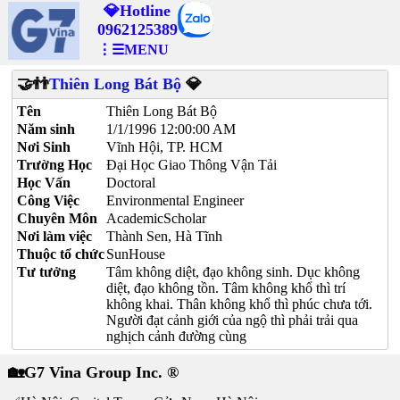
💎Hotline
0962125389
⋮☰MENU
🤝👬
Thiên Long Bát Bộ
💎
Tên
Thiên Long Bát Bộ
Năm sinh
1/1/1996 12:00:00 AM
Nơi Sinh
Vĩnh Hội, TP. HCM
Trường Học
Đại Học Giao Thông Vận Tải
Học Vấn
Doctoral
Công Việc
Environmental Engineer
Chuyên Môn
AcademicScholar
Nơi làm việc
Thành Sen, Hà Tĩnh
Thuộc tổ chức
SunHouse
Tư tưởng
Tâm không diệt, đạo không sinh. Dục không
diệt, đạo không tồn. Tâm không khổ thì trí
không khai. Thân không khổ thì phúc chưa tới.
Người đạt cảnh giới của ngộ thì phải trải qua
nghịch cảnh đường cùng
🏡G7 Vina Group Inc. ®