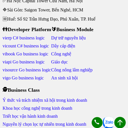
✅Hà Nội: Capital Tower Cửa Nam, Hà Nội
🔷Sài Gòn: Saigon Tower, Bến Nghé, HCM
🆔Huế: Số 92 Trần Hưng Đạo, Phú Xuân, TP. Huế
👬Developer Platform
🔰Business Module
vierp C# business logic
Dự trữ nguyên liệu
vicount C# business logic
Dây cáp điện
vibook Go business logic
Công nghệ
viapi Go business logic
Giáo dục
visource Go business logic
Công nông lâm nghiệp
vigo Go business logic
An sinh xã hội
🕵Business Class
Ý thức và trách nhiệm xã hội trong kinh doanh
Khoa học công nghệ trong kinh doanh
Triết học vận hành kinh doanh
Nguyên lý chọn lọc tự nhiên trong kinh doanh