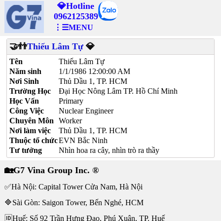
💎Hotline
0962125389
⋮☰MENU
🤝👬
Thiếu Lâm Tự
💎
Tên
Thiếu Lâm Tự
Năm sinh
1/1/1986 12:00:00 AM
Nơi Sinh
Thủ Dầu 1, TP. HCM
Trường Học
Đại Học Nông Lâm TP. Hồ Chí Minh
Học Vấn
Primary
Công Việc
Nuclear Engineer
Chuyên Môn
Worker
Nơi làm việc
Thủ Dầu 1, TP. HCM
Thuộc tổ chức
EVN Bắc Ninh
Tư tưởng
Nhìn hoa ra cây, nhìn trò ra thầy
🏡G7 Vina Group Inc. ®
✅Hà Nội: Capital Tower Cửa Nam, Hà Nội
🔷Sài Gòn: Saigon Tower, Bến Nghé, HCM
🆔Huế: Số 92 Trần Hưng Đạo, Phú Xuân, TP. Huế