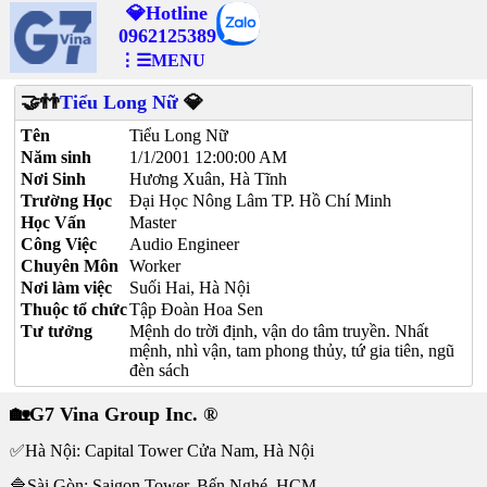
💎Hotline
0962125389
⋮☰MENU
🤝👬
Tiểu Long Nữ
💎
Tên
Tiểu Long Nữ
Năm sinh
1/1/2001 12:00:00 AM
Nơi Sinh
Hương Xuân, Hà Tĩnh
Trường Học
Đại Học Nông Lâm TP. Hồ Chí Minh
Học Vấn
Master
Công Việc
Audio Engineer
Chuyên Môn
Worker
Nơi làm việc
Suối Hai, Hà Nội
Thuộc tổ chức
Tập Đoàn Hoa Sen
Tư tưởng
Mệnh do trời định, vận do tâm truyền. Nhất
mệnh, nhì vận, tam phong thủy, tứ gia tiên, ngũ
đèn sách
🏡G7 Vina Group Inc. ®
✅Hà Nội: Capital Tower Cửa Nam, Hà Nội
🔷Sài Gòn: Saigon Tower, Bến Nghé, HCM