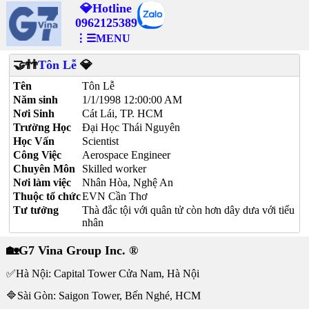
💎Hotline
0962125389
⋮☰MENU
🤝👬
Tôn Lễ
💎
Tên
Tôn Lễ
Năm sinh
1/1/1998 12:00:00 AM
Nơi Sinh
Cát Lái, TP. HCM
Trường Học
Đại Học Thái Nguyên
Học Vấn
Scientist
Công Việc
Aerospace Engineer
Chuyên Môn
Skilled worker
Nơi làm việc
Nhân Hòa, Nghệ An
Thuộc tổ chức
EVN Cần Thơ
Tư tưởng
Thà đắc tội với quân tử còn hơn dây dưa với tiểu
nhân
🏡G7 Vina Group Inc. ®
✅Hà Nội: Capital Tower Cửa Nam, Hà Nội
🔷Sài Gòn: Saigon Tower, Bến Nghé, HCM