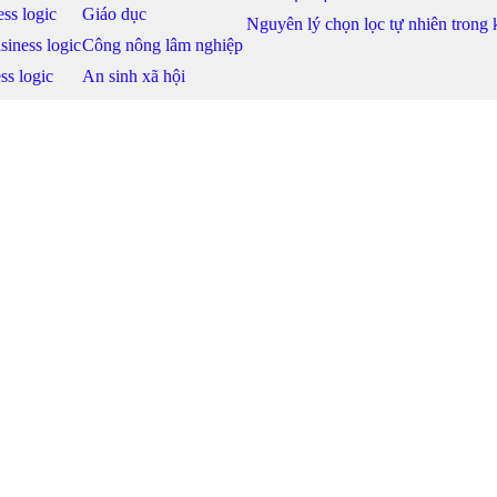
ss logic
Giáo dục
Nguyên lý chọn lọc tự nhiên trong
siness logic
Công nông lâm nghiệp
ss logic
An sinh xã hội