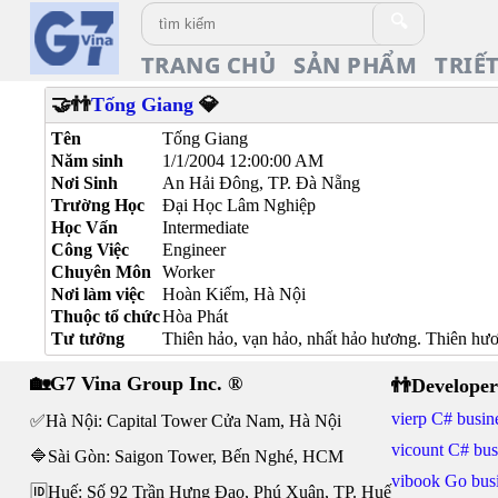
🔍
TRANG CHỦ
SẢN PHẨM
TRIẾ
🤝👬
Tống Giang
💎
Tên
Tống Giang
Năm sinh
1/1/2004 12:00:00 AM
Nơi Sinh
An Hải Đông, TP. Đà Nẵng
Trường Học
Đại Học Lâm Nghiệp
Học Vấn
Intermediate
Công Việc
Engineer
Chuyên Môn
Worker
Nơi làm việc
Hoàn Kiếm, Hà Nội
Thuộc tổ chức
Hòa Phát
Tư tưởng
Thiên hảo, vạn hảo, nhất hảo hương. Thiên hư
🏡G7 Vina Group Inc. ®
👬Developer
vierp C# busine
✅Hà Nội: Capital Tower Cửa Nam, Hà Nội
vicount C# bus
🔷Sài Gòn: Saigon Tower, Bến Nghé, HCM
vibook Go busi
🆔Huế: Số 92 Trần Hưng Đạo, Phú Xuân, TP. Huế