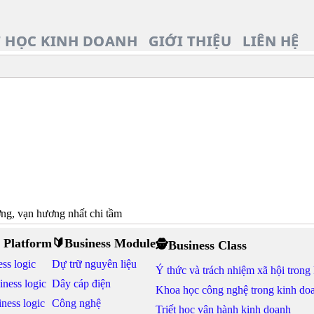
T HỌC KINH DOANH
GIỚI THIỆU
LIÊN HỆ
ơng, vạn hương nhất chi tầm
 Platform
🔰Business Module
🕵Business Class
ss logic
Dự trữ nguyên liệu
Ý thức và trách nhiệm xã hội trong
iness logic
Dây cáp điện
Khoa học công nghệ trong kinh do
ness logic
Công nghệ
Triết học vận hành kinh doanh