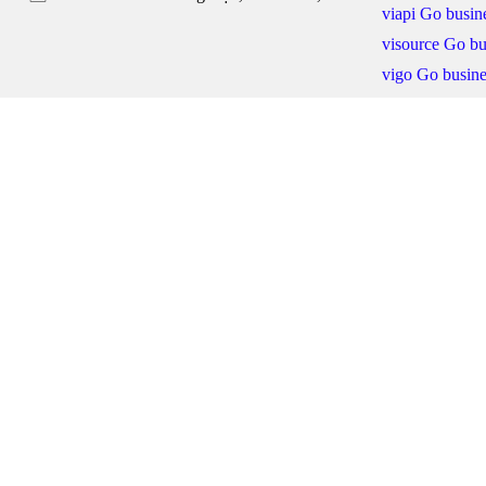
viapi Go busine
visource Go bu
vigo Go busine