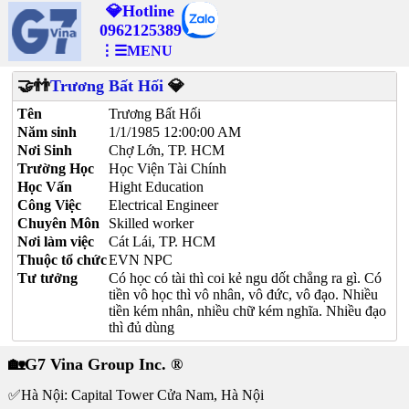
💎Hotline
0962125389
⋮☰MENU
🤝👬
Trương Bất Hối
💎
Tên
Trương Bất Hối
Năm sinh
1/1/1985 12:00:00 AM
Nơi Sinh
Chợ Lớn, TP. HCM
Trường Học
Học Viện Tài Chính
Học Vấn
Hight Education
Công Việc
Electrical Engineer
Chuyên Môn
Skilled worker
Nơi làm việc
Cát Lái, TP. HCM
Thuộc tổ chức
EVN NPC
Tư tưởng
Có học có tài thì coi kẻ ngu dốt chẳng ra gì. Có
tiền vô học thì vô nhân, vô đức, vô đạo. Nhiều
tiền kém nhân, nhiều chữ kém nghĩa. Nhiều đạo
thì đủ dùng
🏡G7 Vina Group Inc. ®
✅Hà Nội: Capital Tower Cửa Nam, Hà Nội