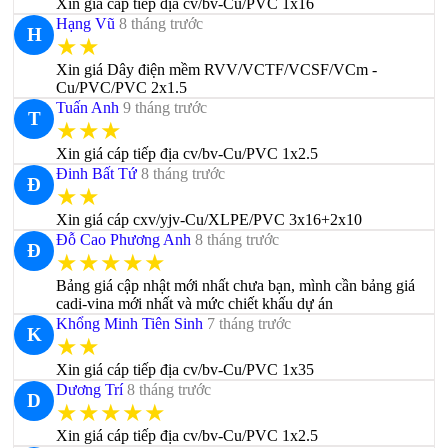
Xin giá cáp tiếp địa cv/bv-Cu/PVC 1x16
Hạng Vũ
8 tháng trước
H
★★
Xin giá Dây điện mềm RVV/VCTF/VCSF/VCm -
Cu/PVC/PVC 2x1.5
Tuấn Anh
9 tháng trước
T
★★★
Xin giá cáp tiếp địa cv/bv-Cu/PVC 1x2.5
Đinh Bất Tứ
8 tháng trước
Đ
★★
Xin giá cáp cxv/yjv-Cu/XLPE/PVC 3x16+2x10
Đỗ Cao Phương Anh
8 tháng trước
Đ
★★★★★
Bảng giá cập nhật mới nhất chưa bạn, mình cần bảng giá
cadi-vina mới nhất và mức chiết khấu dự án
Khổng Minh Tiên Sinh
7 tháng trước
K
★★
Xin giá cáp tiếp địa cv/bv-Cu/PVC 1x35
Dương Trí
8 tháng trước
D
★★★★★
Xin giá cáp tiếp địa cv/bv-Cu/PVC 1x2.5