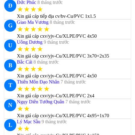
Đức Phúc
8 tháng trước
Đ
★★★★
Xin giá cáp tiếp địa cv/bv-Cu/PVC 1x1.5
Giao Ma Vương
8 tháng trước
G
★★★★★
Xin giá cáp cxv/yjv-Cu/XLPE/PVC 4x50
Uông Dương
9 tháng trước
U
★★★★
Xin giá cáp cxv/yjv-Cu/XLPE/PVC 3x70+2x35
Bắc Cái
8 tháng trước
B
★★★★
Xin giá cáp cxv/yjv-Cu/XLPE/PVC 4x50
Thiên Môn Đạo Nhân
7 tháng trước
T
★★★★★
Xin giá cáp cxv/yjv-Cu/XLPE/PVC 2x4
Ngụy Diên Tướng Quân
7 tháng trước
N
★★
Xin giá cáp cxv/yjv-Cu/XLPE/PVC 4x95+1x70
Lý Mạc Sầu
9 tháng trước
L
★★