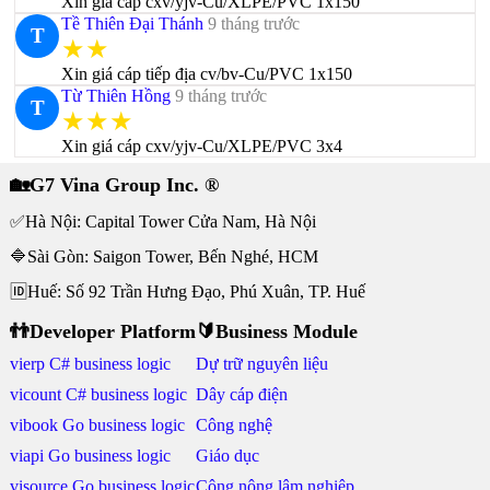
Xin giá cáp cxv/yjv-Cu/XLPE/PVC 1x150
Tề Thiên Đại Thánh
9 tháng trước
T
★★
Xin giá cáp tiếp địa cv/bv-Cu/PVC 1x150
Từ Thiên Hồng
9 tháng trước
T
★★★
Xin giá cáp cxv/yjv-Cu/XLPE/PVC 3x4
🏡G7 Vina Group Inc. ®
✅Hà Nội: Capital Tower Cửa Nam, Hà Nội
🔷Sài Gòn: Saigon Tower, Bến Nghé, HCM
🆔Huế: Số 92 Trần Hưng Đạo, Phú Xuân, TP. Huế
👬Developer Platform
🔰Business Module
vierp C# business logic
Dự trữ nguyên liệu
vicount C# business logic
Dây cáp điện
vibook Go business logic
Công nghệ
viapi Go business logic
Giáo dục
visource Go business logic
Công nông lâm nghiệp