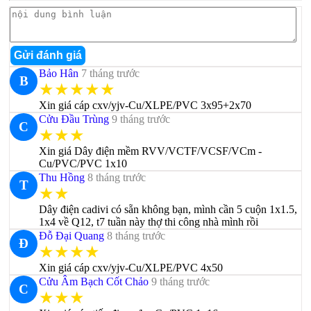
Gửi đánh giá
Bảo Hân
7 tháng trước
B
★★★★★
Xin giá cáp cxv/yjv-Cu/XLPE/PVC 3x95+2x70
Cửu Đầu Trùng
9 tháng trước
C
★★★
Xin giá Dây điện mềm RVV/VCTF/VCSF/VCm -
Cu/PVC/PVC 1x10
Thu Hồng
8 tháng trước
T
★★
Dây điện cadivi có sẵn không bạn, mình cần 5 cuộn 1x1.5,
1x4 về Q12, t7 tuần này thợ thi công nhà mình rồi
Đỗ Đại Quang
8 tháng trước
Đ
★★★★
Xin giá cáp cxv/yjv-Cu/XLPE/PVC 4x50
Cửu Âm Bạch Cốt Chảo
9 tháng trước
C
★★★