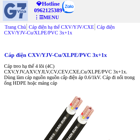
💎Hotline
0962125389
⋮☰MENU
Trang Chủ
Cáp điện hạ thế CXV/YJV/CXE
Cáp điện
CXV/YJV-Cu/XLPE/PVC 3x+1x
Cáp điện CXV/YJV-Cu/XLPE/PVC 3x+1x
Cáp treo hạ thế 4 lõi (4C)
CXV,YJV,AXV,YJLV,CV,CEV,CXE,Cu/XLPE/PVC 3x+1x.
Dùng làm cáp nguồn nguồn cấp điện áp 0.6/1kV. Cáp đi nổi trong
ống HDPE hoặc máng cáp