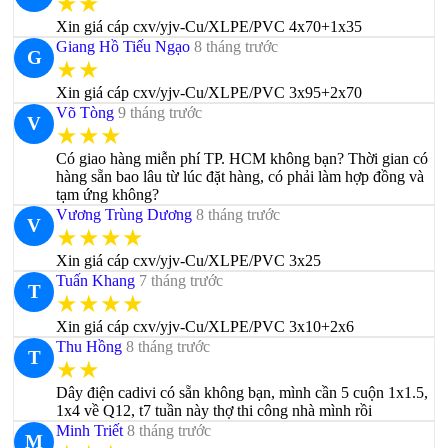
★★
Xin giá cáp cxv/yjv-Cu/XLPE/PVC 4x70+1x35
Giang Hồ Tiếu Ngạo
8 tháng trước
G
★★
Xin giá cáp cxv/yjv-Cu/XLPE/PVC 3x95+2x70
Võ Tòng
9 tháng trước
V
★★★
Có giao hàng miễn phí TP. HCM không bạn? Thời gian có
hàng sẵn bao lâu từ lúc đặt hàng, có phải làm hợp đồng và
tạm ứng không?
Vương Trùng Dương
8 tháng trước
V
★★★★
Xin giá cáp cxv/yjv-Cu/XLPE/PVC 3x25
Tuấn Khang
7 tháng trước
T
★★★★
Xin giá cáp cxv/yjv-Cu/XLPE/PVC 3x10+2x6
Thu Hồng
8 tháng trước
T
★★
Dây điện cadivi có sẵn không bạn, mình cần 5 cuộn 1x1.5,
1x4 về Q12, t7 tuần này thợ thi công nhà mình rồi
Minh Triết
8 tháng trước
M