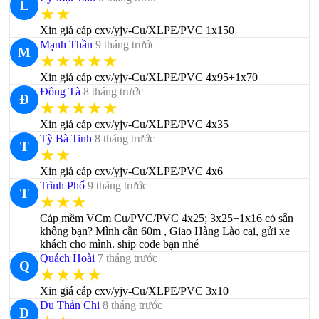
L
★★
Xin giá cáp cxv/yjv-Cu/XLPE/PVC 1x150
Mạnh Thần
9 tháng trước
M
★★★★★
Xin giá cáp cxv/yjv-Cu/XLPE/PVC 4x95+1x70
Đông Tà
8 tháng trước
Đ
★★★★★
Xin giá cáp cxv/yjv-Cu/XLPE/PVC 4x35
Tỳ Bà Tinh
8 tháng trước
T
★★
Xin giá cáp cxv/yjv-Cu/XLPE/PVC 4x6
Trình Phổ
9 tháng trước
T
★★★
Cáp mềm VCm Cu/PVC/PVC 4x25; 3x25+1x16 có sẵn
không bạn? Mình cần 60m , Giao Hàng Lào cai, gửi xe
khách cho mình. ship code bạn nhé
Quách Hoài
7 tháng trước
Q
★★★★
Xin giá cáp cxv/yjv-Cu/XLPE/PVC 3x10
Du Thản Chi
8 tháng trước
D