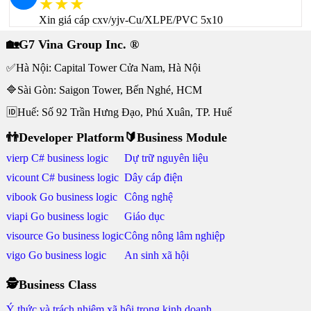
★★★
Xin giá cáp cxv/yjv-Cu/XLPE/PVC 5x10
🏡G7 Vina Group Inc. ®
✅Hà Nội: Capital Tower Cửa Nam, Hà Nội
🔷Sài Gòn: Saigon Tower, Bến Nghé, HCM
🆔Huế: Số 92 Trần Hưng Đạo, Phú Xuân, TP. Huế
👬Developer Platform
🔰Business Module
vierp C# business logic
Dự trữ nguyên liệu
vicount C# business logic
Dây cáp điện
vibook Go business logic
Công nghệ
viapi Go business logic
Giáo dục
visource Go business logic
Công nông lâm nghiệp
vigo Go business logic
An sinh xã hội
🕵Business Class
Ý thức và trách nhiệm xã hội trong kinh doanh