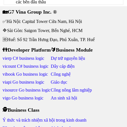
các bên đấu thầu
🏡G7 Vina Group Inc. ®
✅Hà Nội: Capital Tower Cửa Nam, Hà Nội
🔷Sài Gòn: Saigon Tower, Bến Nghé, HCM
🆔Huế: Số 92 Trần Hưng Đạo, Phú Xuân, TP. Huế
👬Developer Platform
🔰Business Module
vierp C# business logic
Dự trữ nguyên liệu
vicount C# business logic
Dây cáp điện
vibook Go business logic
Công nghệ
viapi Go business logic
Giáo dục
visource Go business logic
Công nông lâm nghiệp
vigo Go business logic
An sinh xã hội
🕵Business Class
Ý thức và trách nhiệm xã hội trong kinh doanh