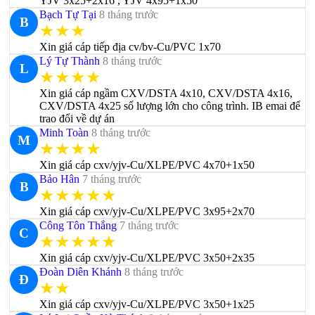
YJV 3x25+2x16 , YJV 4x95+1x50
Bạch Tự Tại
8 tháng trước
B
★★★
Xin giá cáp tiếp địa cv/bv-Cu/PVC 1x70
Lý Tự Thành
8 tháng trước
L
★★★★
Xin giá cáp ngầm CXV/DSTA 4x10, CXV/DSTA 4x16,
CXV/DSTA 4x25 số lượng lớn cho công trình. IB emai để
trao đổi về dự án
Minh Toàn
8 tháng trước
M
★★★★
Xin giá cáp cxv/yjv-Cu/XLPE/PVC 4x70+1x50
Bảo Hân
7 tháng trước
B
★★★★★
Xin giá cáp cxv/yjv-Cu/XLPE/PVC 3x95+2x70
Công Tôn Thắng
7 tháng trước
C
★★★★★
Xin giá cáp cxv/yjv-Cu/XLPE/PVC 3x50+2x35
Đoàn Diên Khánh
8 tháng trước
Đ
★★
Xin giá cáp cxv/yjv-Cu/XLPE/PVC 3x50+1x25