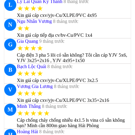
Lý Lai Quần Kỳ Thánh
8 tháng trước
L
★★★★
Xin giá cáp cxv/yjv-Cu/XLPE/PVC 4x95
Ngu Nhân Vương
8 tháng trước
N
★★
Xin giá cáp tiếp địa cv/bv-Cu/PVC 1x4
Gia Quang
9 tháng trước
G
★★★★
Cáp điện 3 pha 5 lõi có sẵn không? Tôi cần cáp YJV 5x6,
YJV 3x25+2x16 , YJV 4x95+1x50
Bạch Lộc Quái
8 tháng trước
B
★★★★
Xin giá cáp cxv/yjv-Cu/XLPE/PVC 3x2.5
Vương Gia Lương
8 tháng trước
V
★★★★
Xin giá cáp cxv/yjv-Cu/XLPE/PVC 3x35+2x16
Minh Thắng
8 tháng trước
M
★★★★★
Cáp chống cháy chống nhiễu 4x1.5 ls vina có sẵn không
bạn? Mình cần 800m giao hàng Hải Phòng
Hoàng Hải
8 tháng trước
H