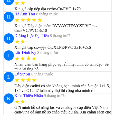
★★
Xin giá cáp tiếp địa cv/bv-Cu/PVC 1x70
Hà Anh Thư
8 tháng trước
H
★★★★★
Xin giá Dây điện mềm RVV/VCTF/VCSF/VCm -
Cu/PVC/PVC 3x10
Dương Lực Đại Tiên
8 tháng trước
D
★★
Xin giá cáp cxv/yjv-Cu/XLPE/PVC 3x10+2x6
Lộc Đỉnh Ký
8 tháng trước
L
★★★★
Nhân viên bán hàng phục vụ rất nhiệt tình, có tâm đạo. Sẽ
mua lại ủng hộ
Lý Sư Sư
8 tháng trước
L
★★★★
Dây điện cadivi có sẵn không bạn, mình cần 5 cuộn 1x1.5,
1x4 về Q12, t7 tuần này thợ thi công nhà mình rồi
Kiều Thiên Nhận
9 tháng trước
K
★★
Gửi mình hồ sơ năng lực và catalogue cáp điện Việt Nam
cadi-vina để làm hồ sơ chào thầu dự án. Xin chính sách cho