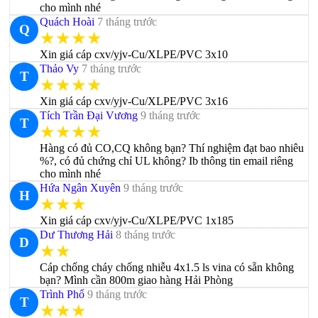
cho mình nhé
Quách Hoài
7 tháng trước
Q
★★★★
Xin giá cáp cxv/yjv-Cu/XLPE/PVC 3x10
Thảo Vy
7 tháng trước
T
★★★★
Xin giá cáp cxv/yjv-Cu/XLPE/PVC 3x16
Tích Trần Đại Vương
9 tháng trước
T
★★★★
Hàng có đủ CO,CQ không bạn? Thí nghiệm đạt bao nhiêu
%?, có đủ chứng chỉ UL không? Ib thông tin email riêng
cho mình nhé
Hứa Ngân Xuyên
9 tháng trước
H
★★★
Xin giá cáp cxv/yjv-Cu/XLPE/PVC 1x185
Dư Thương Hải
8 tháng trước
D
★★
Cáp chống cháy chống nhiễu 4x1.5 ls vina có sẵn không
bạn? Mình cần 800m giao hàng Hải Phòng
Trình Phổ
9 tháng trước
T
★★★