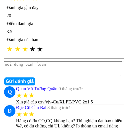
Đánh giá gần đây
20
Điểm đánh giá
3.5
Đánh giá của bạn
★
★
★
★
★
Gửi đánh giá
Quan Vũ Tướng Quân
9 tháng trước
Q
★★★
Xin giá cáp cxv/yjv-Cu/XLPE/PVC 2x1.5
Độc Cô Cầu Bại
8 tháng trước
Đ
★★★
Hàng có đủ CO,CQ không bạn? Thí nghiệm đạt bao nhiêu
%?, có đủ chứng chỉ UL không? Ib thông tin email riêng