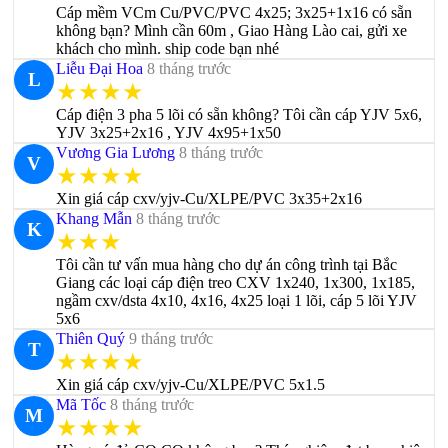
Cáp mềm VCm Cu/PVC/PVC 4x25; 3x25+1x16 có sẵn
không bạn? Mình cần 60m , Giao Hàng Lào cai, gửi xe
khách cho mình. ship code bạn nhé
Liễu Đại Hoa
8 tháng trước
L
★★★★
Cáp điện 3 pha 5 lõi có sẵn không? Tôi cần cáp YJV 5x6,
YJV 3x25+2x16 , YJV 4x95+1x50
Vương Gia Lương
8 tháng trước
V
★★★★
Xin giá cáp cxv/yjv-Cu/XLPE/PVC 3x35+2x16
Khang Mẫn
8 tháng trước
K
★★★
Tôi cần tư vấn mua hàng cho dự án công trình tại Bắc
Giang các loại cáp điện treo CXV 1x240, 1x300, 1x185,
ngầm cxv/dsta 4x10, 4x16, 4x25 loại 1 lõi, cáp 5 lõi YJV
5x6
Thiên Quý
9 tháng trước
T
★★★★
Xin giá cáp cxv/yjv-Cu/XLPE/PVC 5x1.5
Mã Tốc
8 tháng trước
M
★★★★