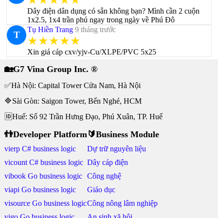
★★★★★
Dây điện dân dụng có sẵn không bạn? Mình cần 2 cuộn
1x2.5, 1x4 trần phú ngay trong ngày về Phú Đô
Tụ Hiền Trang
9 tháng trước
T
★★★★★
Xin giá cáp cxv/yjv-Cu/XLPE/PVC 5x25
🏡G7 Vina Group Inc. ®
✅Hà Nội: Capital Tower Cửa Nam, Hà Nội
🔷Sài Gòn: Saigon Tower, Bến Nghé, HCM
🆔Huế: Số 92 Trần Hưng Đạo, Phú Xuân, TP. Huế
👬Developer Platform
🔰Business Module
vierp C# business logic
Dự trữ nguyên liệu
vicount C# business logic
Dây cáp điện
vibook Go business logic
Công nghệ
viapi Go business logic
Giáo dục
visource Go business logic
Công nông lâm nghiệp
vigo Go business logic
An sinh xã hội