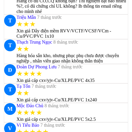
Hàng có đủ CO,CQ không bạn? Thí nghiệm đạt bao nhiêu
%?, có đủ chứng chỉ UL không? Ib thông tin email riêng
cho mình nhé
Triệu Mẫn
7 tháng trước
T
★★★
Xin giá Dây điện mềm RVV/VCTF/VCSF/VCm -
Cu/PVC/PVC 1x10
Thạch Trung Ngọc
8 tháng trước
T
★★
Hàng hóa sẵn kho, nhưng phục phụ chưa được chuyên
nghiệp , nhân viên giao nhận không thân thiện
Đoàn Dự Phong Lưu
7 tháng trước
Đ
★★★★
Xin giá cáp cxv/yjv-Cu/XLPE/PVC 4x35
Tạ Tốn
7 tháng trước
T
★★
Xin giá cáp cxv/yjv-Cu/XLPE/PVC 1x240
Mộc Đảo Chủ
8 tháng trước
M
★★★★
Xin giá cáp cxv/yjv-Cu/XLPE/PVC 5x2.5
Vi Tiểu Bảo
7 tháng trước
V