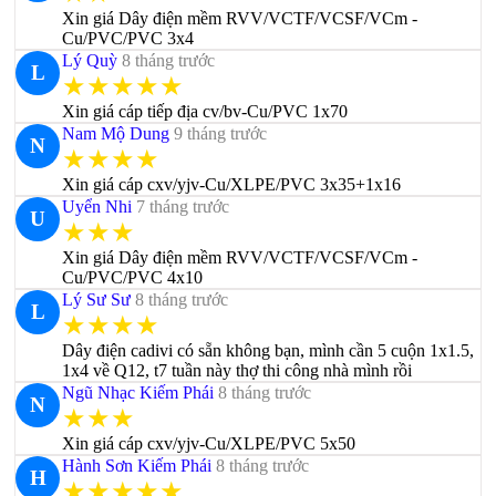
Xin giá Dây điện mềm RVV/VCTF/VCSF/VCm -
Cu/PVC/PVC 3x4
Lý Quỳ
8 tháng trước
L
★★★★★
Xin giá cáp tiếp địa cv/bv-Cu/PVC 1x70
Nam Mộ Dung
9 tháng trước
N
★★★★
Xin giá cáp cxv/yjv-Cu/XLPE/PVC 3x35+1x16
Uyển Nhi
7 tháng trước
U
★★★
Xin giá Dây điện mềm RVV/VCTF/VCSF/VCm -
Cu/PVC/PVC 4x10
Lý Sư Sư
8 tháng trước
L
★★★★
Dây điện cadivi có sẵn không bạn, mình cần 5 cuộn 1x1.5,
1x4 về Q12, t7 tuần này thợ thi công nhà mình rồi
Ngũ Nhạc Kiếm Phái
8 tháng trước
N
★★★
Xin giá cáp cxv/yjv-Cu/XLPE/PVC 5x50
Hành Sơn Kiếm Phái
8 tháng trước
H
★★★★★