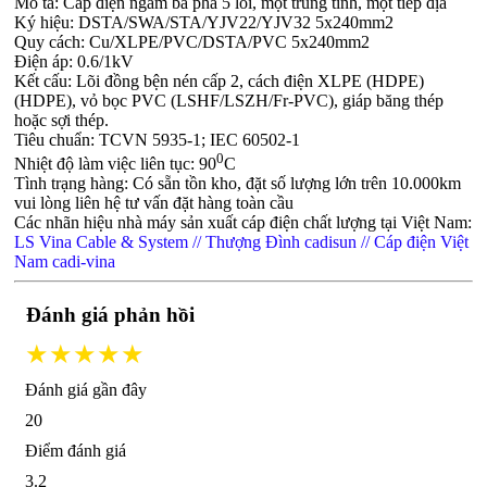
Mô tả: Cáp điện ngầm ba pha 5 lõi, một trung tính, một tiếp địa
Ký hiệu: DSTA/SWA/STA/YJV22/YJV32 5x240mm2
Quy cách: Cu/XLPE/PVC/DSTA/PVC 5x240mm2
Điện áp: 0.6/1kV
Kết cấu: Lõi đồng bện nén cấp 2, cách điện XLPE (HDPE)
(HDPE), vỏ bọc PVC (LSHF/LSZH/Fr-PVC), giáp băng thép
hoặc sợi thép.
Tiêu chuẩn: TCVN 5935-1; IEC 60502-1
0
Nhiệt độ làm việc liên tục: 90
C
Tình trạng hàng: Có sẵn tồn kho, đặt số lượng lớn trên 10.000km
vui lòng liên hệ tư vấn đặt hàng toàn cầu
Các nhãn hiệu nhà máy sản xuất cáp điện chất lượng tại Việt Nam:
LS Vina Cable & System //
Thượng Đình cadisun //
Cáp điện Việt
Nam cadi-vina
Đánh giá phản hồi
★★★★★
Đánh giá gần đây
20
Điểm đánh giá
3.2