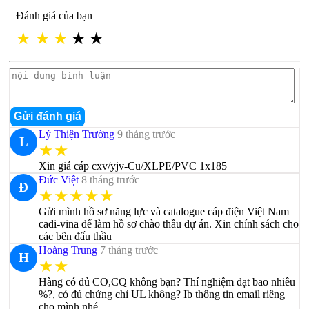
Đánh giá của bạn
★
★
★
★
★
Gửi đánh giá
Lý Thiện Trường
9 tháng trước
L
★★
Xin giá cáp cxv/yjv-Cu/XLPE/PVC 1x185
Đức Việt
8 tháng trước
Đ
★★★★★
Gửi mình hồ sơ năng lực và catalogue cáp điện Việt Nam
cadi-vina để làm hồ sơ chào thầu dự án. Xin chính sách cho
các bên đấu thầu
Hoàng Trung
7 tháng trước
H
★★
Hàng có đủ CO,CQ không bạn? Thí nghiệm đạt bao nhiêu
%?, có đủ chứng chỉ UL không? Ib thông tin email riêng
cho mình nhé