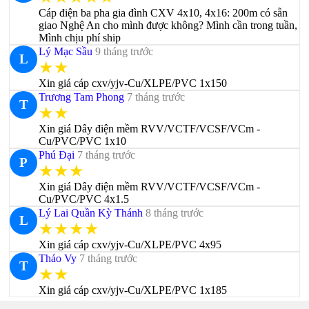
Cáp điện ba pha gia đình CXV 4x10, 4x16: 200m có sẵn
giao Nghệ An cho mình được không? Mình cần trong tuần,
Mình chịu phí ship
Lý Mạc Sầu
9 tháng trước
L
★★
Xin giá cáp cxv/yjv-Cu/XLPE/PVC 1x150
Trương Tam Phong
7 tháng trước
T
★★
Xin giá Dây điện mềm RVV/VCTF/VCSF/VCm -
Cu/PVC/PVC 1x10
Phú Đại
7 tháng trước
P
★★★
Xin giá Dây điện mềm RVV/VCTF/VCSF/VCm -
Cu/PVC/PVC 4x1.5
Lý Lai Quần Kỳ Thánh
8 tháng trước
L
★★★★
Xin giá cáp cxv/yjv-Cu/XLPE/PVC 4x95
Thảo Vy
7 tháng trước
T
★★
Xin giá cáp cxv/yjv-Cu/XLPE/PVC 1x185