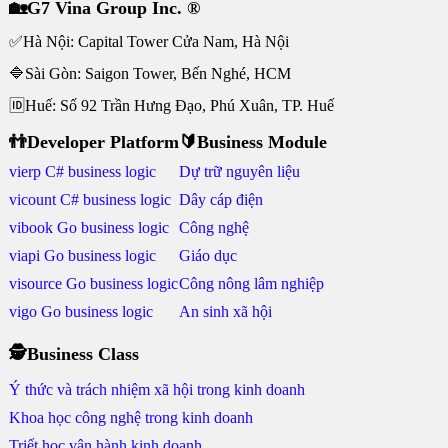
🏡G7 Vina Group Inc. ®
✅Hà Nội: Capital Tower Cửa Nam, Hà Nội
🔷Sài Gòn: Saigon Tower, Bến Nghé, HCM
🆔Huế: Số 92 Trần Hưng Đạo, Phú Xuân, TP. Huế
👬Developer Platform
🔰Business Module
vierp C# business logic
Dự trữ nguyên liệu
vicount C# business logic
Dây cáp điện
vibook Go business logic
Công nghệ
viapi Go business logic
Giáo dục
visource Go business logic
Công nông lâm nghiệp
vigo Go business logic
An sinh xã hội
🕵Business Class
Ý thức và trách nhiệm xã hội trong kinh doanh
Khoa học công nghệ trong kinh doanh
Triết học vận hành kinh doanh