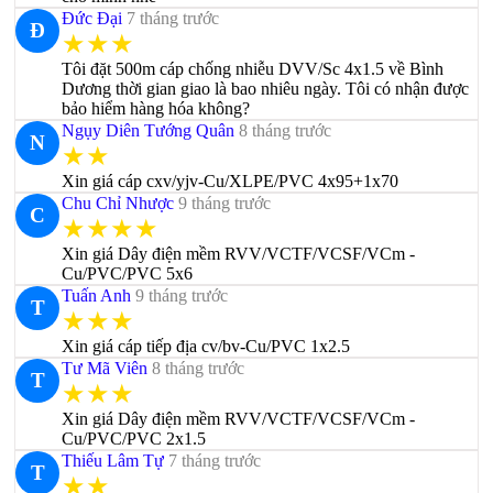
Đức Đại
7 tháng trước
Đ
★★★
Tôi đặt 500m cáp chống nhiễu DVV/Sc 4x1.5 về Bình
Dương thời gian giao là bao nhiêu ngày. Tôi có nhận được
bảo hiểm hàng hóa không?
Ngụy Diên Tướng Quân
8 tháng trước
N
★★
Xin giá cáp cxv/yjv-Cu/XLPE/PVC 4x95+1x70
Chu Chỉ Nhược
9 tháng trước
C
★★★★
Xin giá Dây điện mềm RVV/VCTF/VCSF/VCm -
Cu/PVC/PVC 5x6
Tuấn Anh
9 tháng trước
T
★★★
Xin giá cáp tiếp địa cv/bv-Cu/PVC 1x2.5
Tư Mã Viên
8 tháng trước
T
★★★
Xin giá Dây điện mềm RVV/VCTF/VCSF/VCm -
Cu/PVC/PVC 2x1.5
Thiếu Lâm Tự
7 tháng trước
T
★★