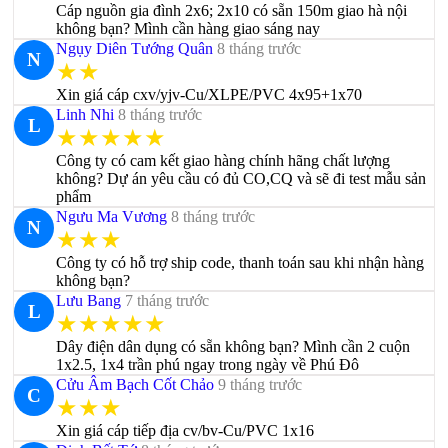
Cáp nguồn gia đình 2x6; 2x10 có sẵn 150m giao hà nội
không bạn? Mình cần hàng giao sáng nay
Ngụy Diên Tướng Quân
8 tháng trước
N
★★
Xin giá cáp cxv/yjv-Cu/XLPE/PVC 4x95+1x70
Linh Nhi
8 tháng trước
L
★★★★★
Công ty có cam kết giao hàng chính hãng chất lượng
không? Dự án yêu cầu có đủ CO,CQ và sẽ đi test mẫu sản
phẩm
Ngưu Ma Vương
8 tháng trước
N
★★★
Công ty có hỗ trợ ship code, thanh toán sau khi nhận hàng
không bạn?
Lưu Bang
7 tháng trước
L
★★★★★
Dây điện dân dụng có sẵn không bạn? Mình cần 2 cuộn
1x2.5, 1x4 trần phú ngay trong ngày về Phú Đô
Cửu Âm Bạch Cốt Chảo
9 tháng trước
C
★★★
Xin giá cáp tiếp địa cv/bv-Cu/PVC 1x16