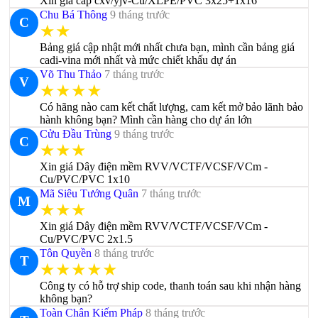
Xin giá cáp cxv/yjv-Cu/XLPE/PVC 3x25+1x16
Chu Bá Thông
9 tháng trước
C
★★
Bảng giá cập nhật mới nhất chưa bạn, mình cần bảng giá
cadi-vina mới nhất và mức chiết khấu dự án
Võ Thu Thảo
7 tháng trước
V
★★★★
Có hãng nào cam kết chất lượng, cam kết mở bảo lãnh bảo
hành không bạn? Mình cần hàng cho dự án lớn
Cửu Đầu Trùng
9 tháng trước
C
★★★
Xin giá Dây điện mềm RVV/VCTF/VCSF/VCm -
Cu/PVC/PVC 1x10
Mã Siêu Tướng Quân
7 tháng trước
M
★★★
Xin giá Dây điện mềm RVV/VCTF/VCSF/VCm -
Cu/PVC/PVC 2x1.5
Tôn Quyền
8 tháng trước
T
★★★★★
Công ty có hỗ trợ ship code, thanh toán sau khi nhận hàng
không bạn?
Toàn Chân Kiếm Pháp
8 tháng trước