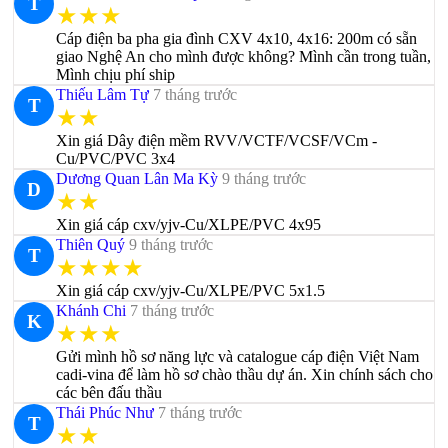
T
★★★
Cáp điện ba pha gia đình CXV 4x10, 4x16: 200m có sẵn
giao Nghệ An cho mình được không? Mình cần trong tuần,
Mình chịu phí ship
Thiếu Lâm Tự
7 tháng trước
T
★★
Xin giá Dây điện mềm RVV/VCTF/VCSF/VCm -
Cu/PVC/PVC 3x4
Dương Quan Lân Ma Kỳ
9 tháng trước
D
★★
Xin giá cáp cxv/yjv-Cu/XLPE/PVC 4x95
Thiên Quý
9 tháng trước
T
★★★★
Xin giá cáp cxv/yjv-Cu/XLPE/PVC 5x1.5
Khánh Chi
7 tháng trước
K
★★★
Gửi mình hồ sơ năng lực và catalogue cáp điện Việt Nam
cadi-vina để làm hồ sơ chào thầu dự án. Xin chính sách cho
các bên đấu thầu
Thái Phúc Như
7 tháng trước
T
★★