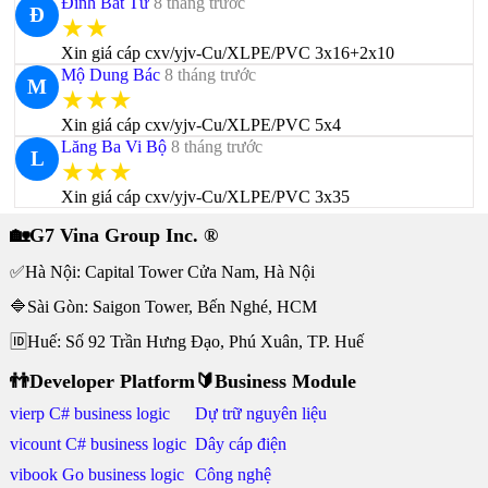
Đinh Bất Tứ
8 tháng trước
Đ
★★
Xin giá cáp cxv/yjv-Cu/XLPE/PVC 3x16+2x10
Mộ Dung Bác
8 tháng trước
M
★★★
Xin giá cáp cxv/yjv-Cu/XLPE/PVC 5x4
Lăng Ba Vi Bộ
8 tháng trước
L
★★★
Xin giá cáp cxv/yjv-Cu/XLPE/PVC 3x35
🏡G7 Vina Group Inc. ®
✅Hà Nội: Capital Tower Cửa Nam, Hà Nội
🔷Sài Gòn: Saigon Tower, Bến Nghé, HCM
🆔Huế: Số 92 Trần Hưng Đạo, Phú Xuân, TP. Huế
👬Developer Platform
🔰Business Module
vierp C# business logic
Dự trữ nguyên liệu
vicount C# business logic
Dây cáp điện
vibook Go business logic
Công nghệ